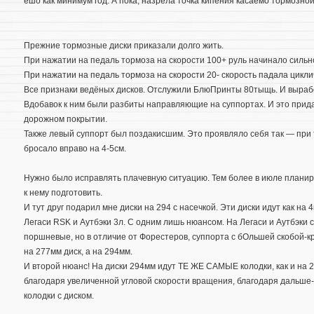
ешо как минимум год. А пока, назрела точка кипения касаемо тормозно
Прежние тормозные диски приказали долго жить.
При нажатии на педаль тормоза на скорости 100+ руль начинало сильно
При нажатии на педаль тормоза на скорости 20- скорость падала цикли
Все признаки ведёных дисков. Отслужили БлюПринты 80тыщь. И вырабо
Вдобавок к ним были разбиты направляющие на суппортах. И это прида
дорожном покрытии.
Также левый суппорт был поздакисшим. Это проявляло себя так — при
бросало вправо на 4-5см.
Нужно было исправлять плачевную ситуацию. Тем более в июле планир
к нему подготовить.
И тут друг подарил мне диски на 294 с насечкой. Эти диски идут как на 
Легаси RSK и Аутбэки 3л. С одним лишь нюансом. На Легаси и Аутбэки 
поршневые, но в отличие от Форестеров, суппорта с бОльшей скобой-
на 277мм диск, а на 294мм.
И второй нюанс! На диски 294мм идут ТЕ ЖЕ САМЫЕ колодки, как и на
благодаря увеличенной угловой скорости вращения, благодаря дальше-
колодки с диском.