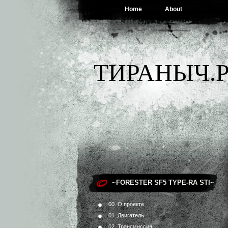
Home
About
ТИРАНЫЧ.Р
~FORESTER SF5 TYPE-RA STI~
00. О проекте
01. Двигатель
02. Трансмиссия