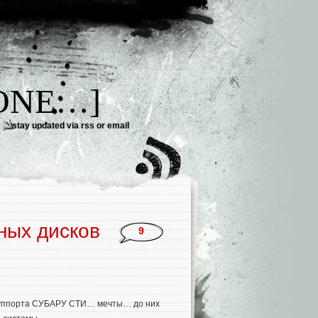
DONE…]
stay updated via
rss
or
email
ных дисков
9
суппорта СУБАРУ СТИ… мечты… до них