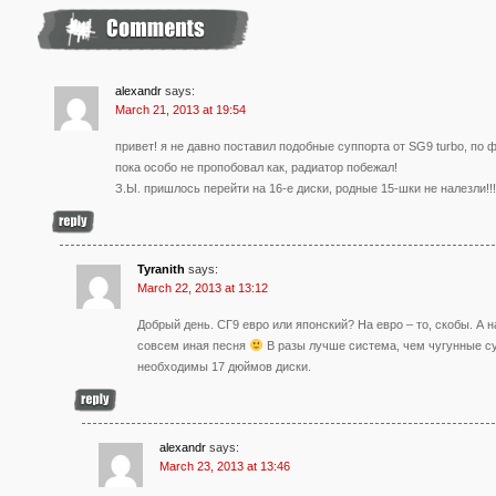
alexandr
says:
March 21, 2013 at 19:54
привет! я не давно поставил подобные суппорта от SG9 turbo, по ф
пока особо не пропобовал как, радиатор побежал!
З.Ы. пришлось перейти на 16-е диски, родные 15-шки не налезли!!!
Tyranith
says:
March 22, 2013 at 13:12
Добрый день. СГ9 евро или японский? На евро – то, скобы. А 
совсем иная песня
В разы лучше система, чем чугунные су
необходимы 17 дюймов диски.
alexandr
says:
March 23, 2013 at 13:46