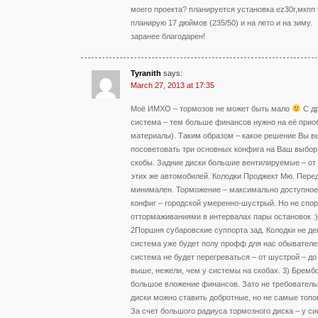
моего проекта? планируется установка ez30r,мкпп 5
планирую 17 дюймов (235/50) и на лето и на зиму.
заранее благодарен!
Tyranith
says:
March 27, 2013 at 17:35
Моё ИМХО – тормозов не может быть мало
С др
система – тем больше финансов нужно на её прио
материалы). Таким образом – какое решение Вы в
посоветовать три основных конфига на Ваш выбор
скобы. Задние диски большие вентилируемые – от 
этих же автомобилей. Колодки Проджект Мю. Перед
минимален. Торможение – максимально доступное д
конфиг – городской умеренно-шустрый. Но не спо
оттормаживаниями в интервалах пары остановок :)
2Поршня субаровские суппорта зад. Колодки не де
система уже будет полу профф для нас обывател
система не будет перегреваться – от шустрой – до
выше, нежели, чем у системы на скобах. 3) Бремб
большое вложение финансов. Зато не требовательн
диски можно ставить добротные, но не самые топ
За счет большого радиуса тормозного диска – у с