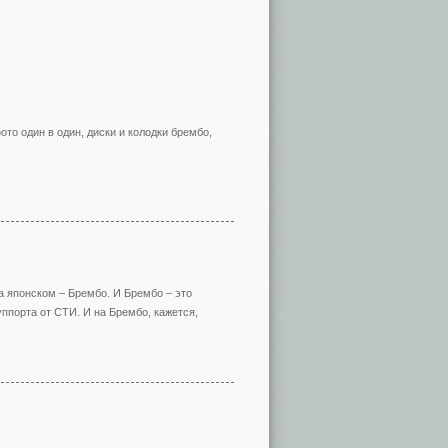
ото один в один, диски и колодки брембо,
на японском – Брембо. И Брембо – это
ппорта от СТИ. И на Брембо, кажется,