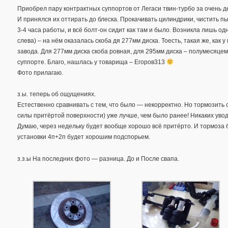
Приобрел пару контрактных суппортов от Легаси твин-турбо за очень д
И принялся их оттирать до блеска. Прокачивать цилиндрики, чистить пы
3-4 часа работы, и всё болт-он сидит как там и было. Возникла лишь од
слева) – на нём оказалась скоба дя 277мм диска. Тоесть, такая же, как
завода. Для 277мм диска скоба ровная, для 295мм диска – полумесяце
суппорте. Благо, нашлась у товарища – Егоров313
Фото прилагаю.
з.ы. теперь об ощущениях.
Естественно сравнивать с тем, что было — некорректно. Но тормозить с
силы притёртой поверхности) уже лучше, чем было ранее! Никаких уво
Думаю, через недельку будет вообще хорошо всё притёрто. И тормоза 
установки 4п+2п будет хорошим подспорьем.
з.з.ы На последних фото — разница. До и После свапа.