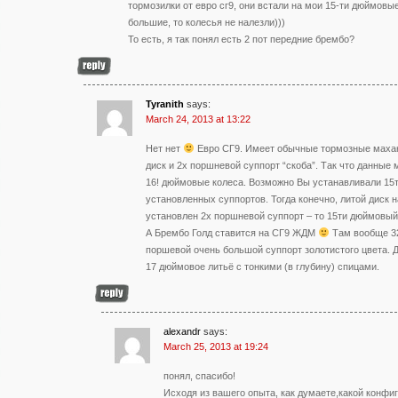
тормозилки от евро сг9, они встали на мои 15-ти дюймовые
большие, то колесья не налезли)))
То есть, я так понял есть 2 пот передние брембо?
Tyranith
says:
March 24, 2013 at 13:22
Нет нет
Евро СГ9. Имеет обычные тормозные маха
диск и 2х поршневой суппорт “скоба”. Так что данны
16! дюймовые колеса. Возможно Вы устанавливали 15
установленных суппортов. Тогда конечно, литой диск на
установлен 2х поршневой суппорт – то 15ти дюймовый 
А Брембо Голд ставится на СГ9 ЖДМ
Там вообще 32
поршевой очень большой суппорт золотистого цвета. 
17 дюймовое литьё с тонкими (в глубину) спицами.
alexandr
says:
March 25, 2013 at 19:24
понял, спасибо!
Исходя из вашего опыта, как думаете,какой конфи