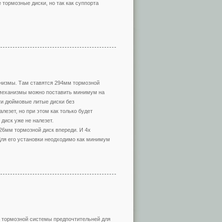
 тормозные диски, но так как суппорта
низмы. Там ставятся 294мм тормозной
е механизмы можно поставить минимум на
ти дюймовые литые диски без
лезет, но при этом как только будет
диск уже не налезет.
6мм тормозной диск впереди. И 4х
Для его установки неодходимо как минимум
г тормозной системы предпочтительней для