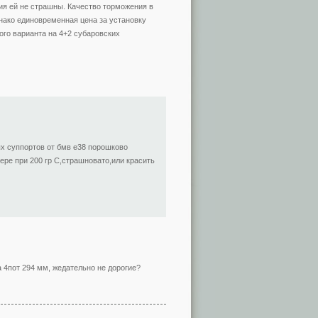
я ей не страшны. Качество торможения в
нако единовременная цена за установку
ого варианта на 4+2 субаровских
х суппортов от бмв е38 порошково
ере при 200 гр С,страшновато,или красить
 4пот 294 мм, жедательно не дорогие?