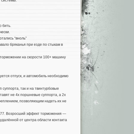
й системы.
 бить.
чески.
тались “вноль”
вало бряканья при езде по стыкам в
 торможении на скорости 100+ машину
уется отпуск, и автомобиль необходимо
4п суппорта, так и на твинтурбовые
ставят не 4х поршневые суппорта, а 2х
креплением, позволяющим надеть их не
 277. Возросший эффект торможения —
удалённой от центра области контакта