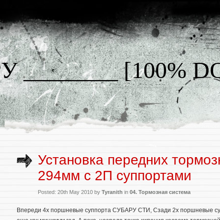
У ________ [100% 
Установка передних тормоз
294мм с 2П суппортами
Posted: 20th May 2010 by
Tyranith
in
04. Тормозная система
Впереди 4х поршневые суппорта СУБАРУ СТИ, Сзади 2х поршневые 