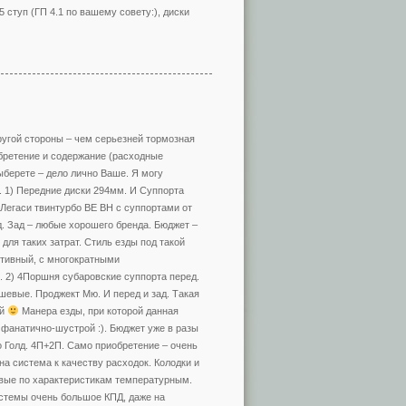
 ступ (ГП 4.1 по вашему совету:), диски
угой стороны – чем серьезней тормозная
бретение и содержание (расходные
ыберете – дело лично Ваше. Я могу
. 1) Передние диски 294мм. И Суппорта
Легаси твинтурбо BE BH с суппортами от
. Зад – любые хорошего бренда. Бюджет –
ля таких затрат. Стиль езды под такой
ртивный, с многократными
. 2) 4Поршня субаровские суппорта перед.
шевые. Проджект Мю. И перед и зад. Такая
ей
Манера езды, при которой данная
 фанатично-шустрой :). Бюджет уже в разы
о Голд. 4П+2П. Само приобретение – очень
а система к качеству расходок. Колодки и
овые по характеристикам температурным.
истемы очень большое КПД, даже на