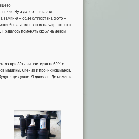
ешево.
льники. Ну и далее — в гараж!
на заминка – один суппорт (на фото –
 у меня была установлена на Форестере с
м. Пришлось поменять скобу на левом
тало при 30ти км притирки (и 60% от
дов машины, биения и прочих кошмаров.
будут еще лучше. Я доволен. До момента