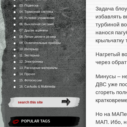
03. Подвеска
Задача блоу
04. Тормозная система
избавлять в
05. Рулевое управление
турбиной во
06. Выхлопная система
07. Другие агрегаты
нанося паг
08. Литые диски и резина
крыльчатку 
09. Осветительные приборы
10. Интерьер
Нагретый во
11. Экстерьер
через обрат
12. Электроника
13. Расходные материалы
14. Прочее
Минусы – н
15. Фотосессии
ДВС уже пос
16. CarAudio & Multimedia
сгореть пол
кратковрем
Но на МАПе 
МАП. Ибо, н
POPULAR TAGS