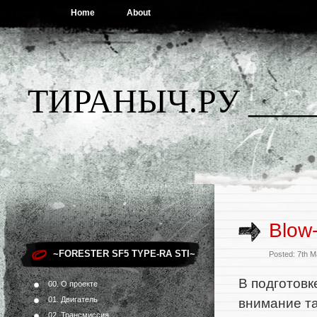
Home
About
ТИРАНЫЧ.РУ ____
Blow-
~FORESTER SF5 TYPE-RA STI~
Posted: 7th 
В подготовк
00. О проекте
01. Двигатель
внимание та
02. Трансмиссия