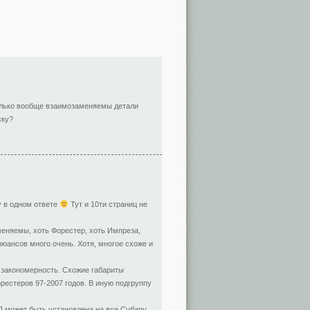
олько вообще взаимозаменяемы детали
ску?
у в одном ответе
Тут и 10ти страниц не
меняемы, хоть Форестер, хоть Импреза,
 нюансов много очень. Хотя, многое схоже и
я закономерность. Схожие габариты
орестеров 97-2007 годов. В иную подгруппу
П может быть установлена на все Субару