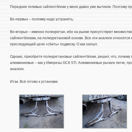
Передние геливые сайлентблоки у меня давно уже вытекли. Поэтому п
Во-первых – поломку надо устранять;
Во-вторых – именно полиуретан, ибо на рынке присутствуют множеств
сайлентблокам, на полиуретановой основе. Все эти аналоги относятся 
преследующей цели «сбить» подвеску. О как загнул.
Однако, приобретя полиуретановые сайлентблоки, решил, что, почему 
алюминиевые – как у Импрезы GC8 STI. Алюминиевые рычаги легче, пр
аналоги.
Итак. Всё готово к установке.