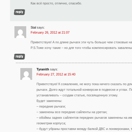
Как всё просто, отлично, спасибо.
Stal
says:
February 26, 2012 at 21:07
Приветствую! А по длине рычаги эти чуть больше чем стоковые на 
P.S.Тоже хочу такие – но для того чтобы компенсировать завалены
Tyranith
says:
February 27, 2012 at 15:40
Приветствую! К сожалению, не могу пока ничего сказать по дли
рычаги. Долго ждут тотальной конверсии в подвеске и углах. 
устанавливать – создам статью, посвященную этому.
Будет заменены:
– передние рычаги;
– заменены все передние сайленты на уретан;
– обоймы задних сайлентов передних рычагов заменены на и
геометрии корпуса;
– будут убраны проставки между балкой ДВС и лонжеронами, 