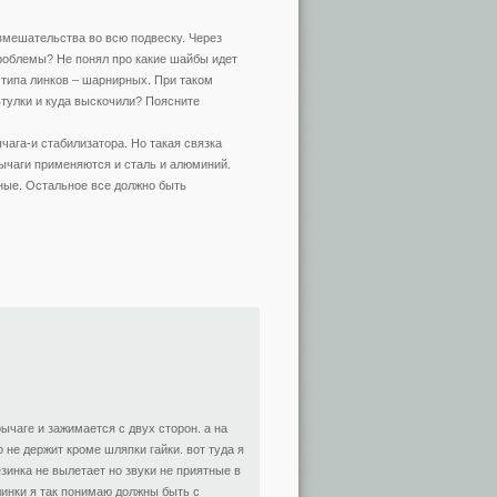
вмешательства во всю подвеску. Через
проблемы? Не понял про какие шайбы идет
типа линков – шарнирных. При таком
втулки и куда выскочили? Поясните
чага-и стабилизатора. Но такая связка
ычаги применяются и сталь и алюминий.
рные. Остальное все должно быть
ычаге и зажимается с двух сторон. а на
 не держит кроме шляпки гайки. вот туда я
езинка не вылетает но звуки не приятные в
линки я так понимаю должны быть с