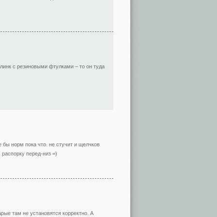
 линк с резиновыми фтулками – то он туда
е бы норм пока что. не стучит и щелчков
 распорку перед-низ =)
арые там не установятся корректно. А