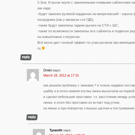
2-3см. И рычаг вкупе с замененными геливыми сайлентами на
как надо;
-будет заменен рулевой карданчик на импрезовский – короче ф
посредника (как у импрезы сти ГДБ);
-также будут заменены задние рычаги на СТИ с ШС;
-также по возможности заменены все сайленты в подвеске ред
на новые/новые сти/уретан.
Всё вкупе даст полный эффект по угам рычагов при имеющемс
гц
Dmitri
says:
March 18, 2012 at 17:31
как решили проблему с линками ? я только недавно постав
шайбу и в итоге нижняя втулка линка выскочила на первой
и сделал небольшие проставки. т.к. расстояние между ух
линка. в итоге без проставок он встает под углом.
на ямках и при поворотах слышны щелчки и постукивания.
Tyranith
says: