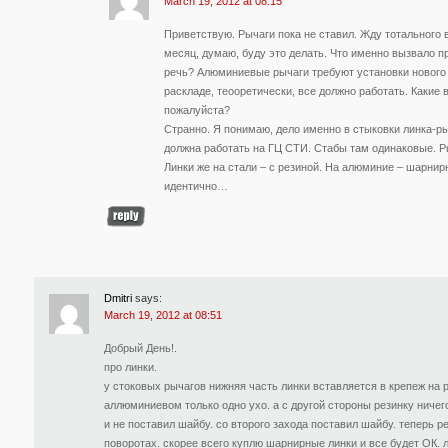
March 19, 2012 at 08:15
Приветствую. Рычаги пока не ставил. Жду тотального 
месяц, думаю, буду это делать. Что именно вызвало 
речь? Алюминиевые рычаги требуют установки нового 
раскладе, теооретически, все должно работать. Какие 
пожалуйста?
Странно. Я понимаю, дело именно в стыковки линка-ры
должна работать на ГЦ СТИ. Стабы там одинаковые. Р
Линки же на стали – с резиной. На алюминие – шарни
идентично…
Dmitri
says:
March 19, 2012 at 08:51
Добрый День!.
про линки.
у стоковых рычагов нижняя часть линки вставляется в крепеж на р
аллюминиевом только одно ухо. а с другой стороны резинку ничего
и не поставил шайбу. со второго захода поставил шайбу. теперь р
поворотах. скорее всего куплю шарнирные линки и все будет ОК. 