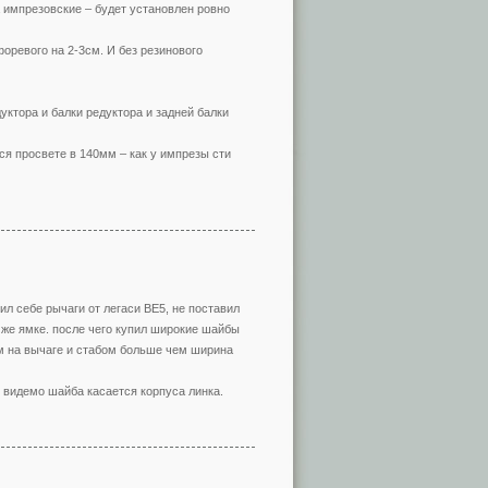
 импрезовские – будет установлен ровно
оревого на 2-3см. И без резинового
уктора и балки редуктора и задней балки
я просвете в 140мм – как у импрезы сти
ил себе рычаги от легаси BE5, не поставил
 же ямке. после чего купил широкие шайбы
ом на вычаге и стабом больше чем ширина
 видемо шайба касается корпуса линка.