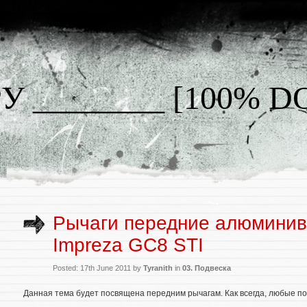
У ________ [100% 
Рычаги передние алюминив
Impreza GC8 STI
Posted: 17th June 2011 by
Tyranith
in
03. Подвеска
Данная тема будет посвящена передним рычагам. Как всегда, любые по