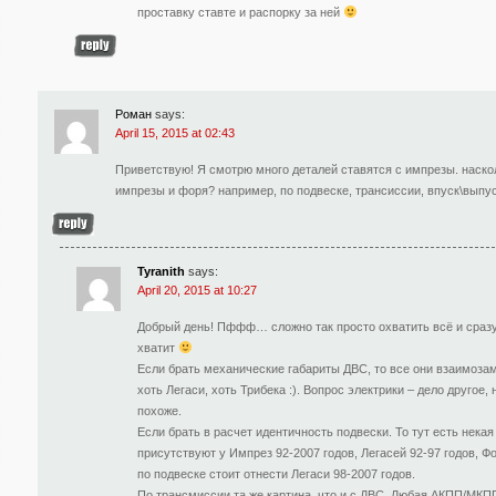
проставку ставте и распорку за ней
Роман
says:
April 15, 2015 at 02:43
Приветствую! Я смотрю много деталей ставятся с импрезы. наск
импрезы и форя? например, по подвеске, трансиссии, впуск\выпу
Tyranith
says:
April 20, 2015 at 10:27
Добрый день! Пффф… сложно так просто охватить всё и сраз
хватит
Если брать механические габариты ДВС, то все они взаимоза
хоть Легаси, хоть Трибека :). Вопрос электрики – дело другое,
похоже.
Если брать в расчет идентичность подвески. То тут есть нека
присутствуют у Импрез 92-2007 годов, Легасей 92-97 годов, Ф
по подвеске стоит отнести Легаси 98-2007 годов.
По трансмиссии та же картина, что и с ДВС. Любая АКПП/МКП