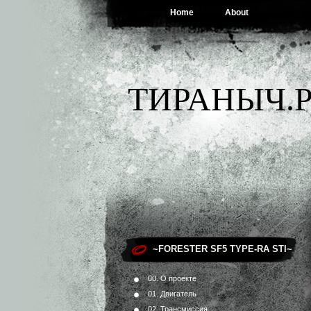
Home
About
ТИРАНЫЧ.Р
~FORESTER SF5 TYPE-RA STI~
00. О проекте
01. Двигатель
02. Трансмиссия