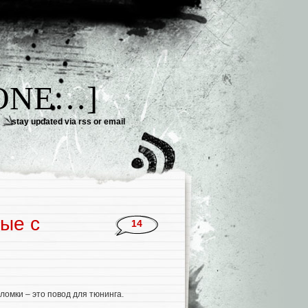
DONE…]
stay updated via
rss
or
email
ые с
14
ломки – это повод для тюнинга.