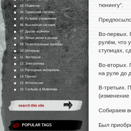
тюнингу”.
03. Подвеска
04. Тормозная система
Предпосылок
05. Рулевое управление
06. Выхлопная система
07. Другие агрегаты
Во-первых. 
08. Литые диски и резина
рулём, что 
09. Осветительные приборы
ступицах, с
10. Интерьер
11. Экстерьер
Во-вторых. 
12. Электроника
13. Расходные материалы
на руле до 
14. Прочее
15. Фотосессии
В-третьих. 
16. CarAudio & Multimedia
(изменение 
Собираем во
Был приобре
POPULAR TAGS