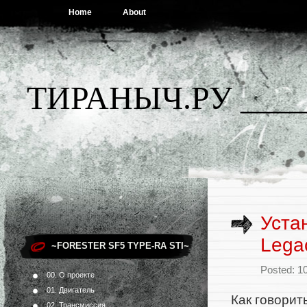
Home
About
ТИРАНЫЧ.РУ ____
Уста
Lega
~FORESTER SF5 TYPE-RA STI~
Posted: 1
00. О проекте
01. Двигатель
Как говорит
02. Трансмиссия