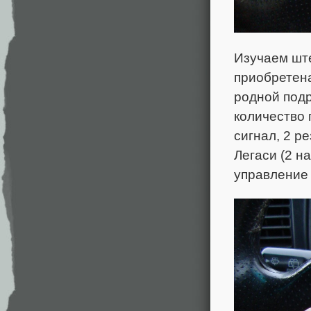
Изучаем ште
приобретена
родной под
количество 
сигнал, 2 р
Легаси (2 н
управление 