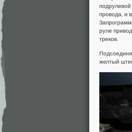
подрулевой
провода, и 
Запрограмми
руле привод
треков.
Подсоединя
желтый штек