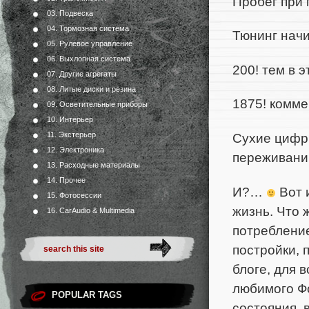
Пробег при 
03. Подвеска
04. Тормозная система
Тюнинг начи
05. Рулевое управление
06. Выхлопная система
200! тем в 
07. Другие агрегаты
08. Литые диски и резина
1875! комме
09. Осветительные приборы
10. Интерьер
Сухие цифры
11. Экстерьер
12. Электроника
переживани
13. Расходные материалы
14. Прочее
И?…
Вот 
15. Фотосессии
жизнь. Что 
16. CarAudio & Multimedia
потребление
постройки, 
блоге, для 
любимого Фо
POPULAR TAGS
состояния, 