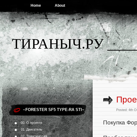
Home
About
ТИРАНЫЧ.РУ ____
Прое
~FORESTER SF5 TYPE-RA STI~
Posted: 4th 
Покупка Фор
00. О проекте
01. Двигатель
02. Трансмиссия