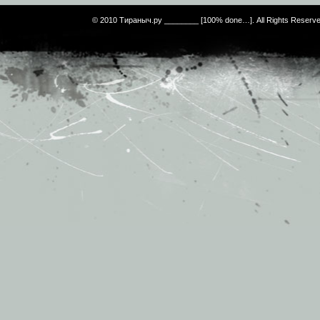
© 2010 Тираныч.ру ________ [100% done…]. All Rights Reserv