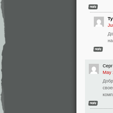
Ty
Ju
До
на
Серг
May 
Добр
свое
комп