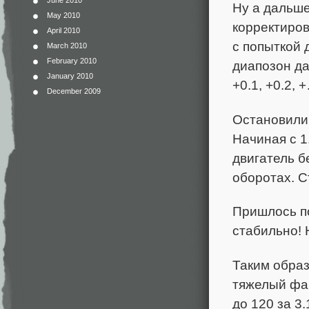
June 2010
Ну а дальше
May 2010
корректирово
April 2010
с попыткой 
March 2010
February 2010
диапозон да
January 2010
+0.1, +0.2, 
December 2009
Остановили 
Начиная с 1
двигатель б
оборотах. С
Пришлось по
стабильно! 
Таким образ
тяжелый фар
до 120 за 3.