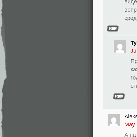
виде
вопр
сред
Ty
Ju
Пр
ка
го
от
Aleks
May 
А на