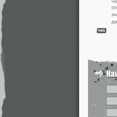
сд
от
зн
да