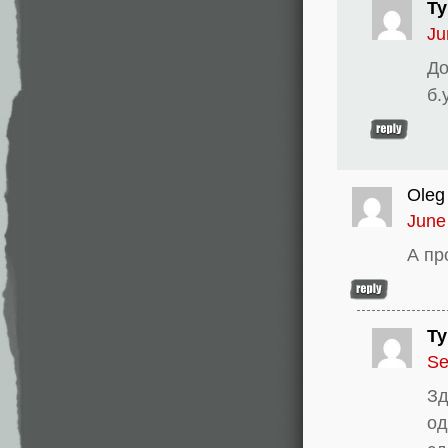
Ty
Ju
До
б.
Oleg
June
А пр
Ty
Se
Зд
од