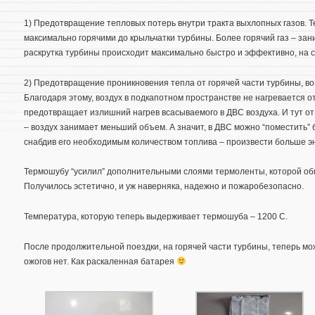
1) Предотвращение тепловых потерь внутри тракта выхлопных газов. 
максимально горячими до крыльчатки турбины. Более горячий газ – за
раскрутка турбины происходит максимально быстро и эффективно, на с
2) Предотвращение проникновения тепла от горячей части турбины, во 
Благодаря этому, воздух в подкапотном пространстве не нагревается от
предотвращает излишний нагрев всасываемого в ДВС воздуха. И тут от
– воздух занимает меньший объем. А значит, в ДВС можно “поместить” 
снабдив его необходимым количеством топлива – произвести больше э
Термошубу “усилил” дополнительными слоями термоленты, которой об
Получилось эстетично, и уж наверняка, надежно и пожаробезопасно.
Температура, которую теперь выдерживает термошуба – 1200 С.
После продолжительной поездки, на горячей части турбины, теперь мож
ожогов нет. Как раскаленная батарея