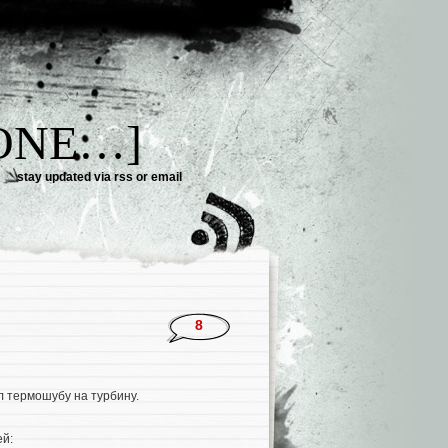
DONE…]
stay updated via
rss
or
email
8
л термошубу на турбину.
ей: