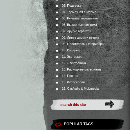
03. Подвеска
04. Тормозная система
05. Рулевое управление
06. Выхлопная система
07. Другие агрегаты
08. Литые диски и резина
09. Осветительные приборы
10. Интерьер
11. Экстерьер
12. Электроника
13. Расходные материалы
14. Прочее
15. Фотосессии
16. CarAudio & Multimedia
POPULAR TAGS