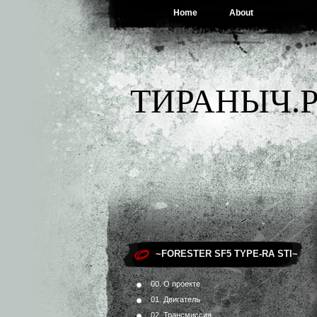
Home
About
ТИРАНЫЧ.Р
~FORESTER SF5 TYPE-RA STI~
00. О проекте
01. Двигатель
02. Трансмиссия