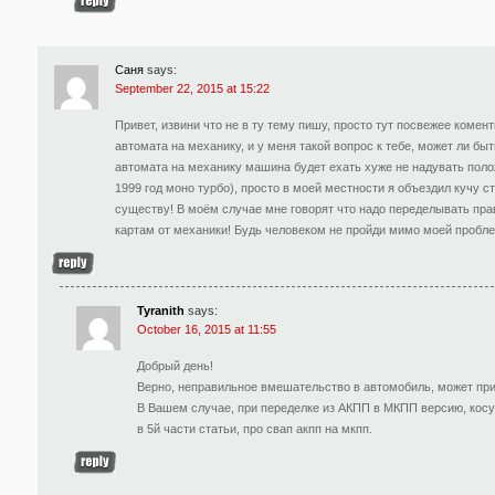
Саня
says:
September 22, 2015 at 15:22
Привет, извини что не в ту тему пишу, просто тут посвежее комент
автомата на механику, и у меня такой вопрос к тебе, может ли быт
автомата на механику машина будет ехать хуже не надувать поло
1999 год моно турбо), просто в моей местности я объездил кучу сто
существу! В моём случае мне говорят что надо переделывать пра
картам от механики! Будь человеком не пройди мимо моей пробле
Tyranith
says:
October 16, 2015 at 11:55
Добрый день!
Верно, неправильное вмешательство в автомобиль, может прив
В Вашем случае, при переделке из АКПП в МКПП версию, косу
в 5й части статьи, про свап акпп на мкпп.