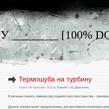
У ________ [100% 
Термошуба на турбину
Posted: 9th September 2015 by
Tyranith
in
01. Двигатель
В желании снизить температуру подкапотного пространства – приобре
Данное “изобретение” предназначено, для достижения нескольких цел