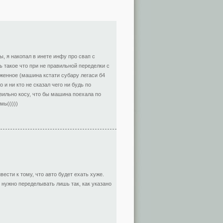
ы, я накопал в инете инфу про свап с
ь такое что при не правильной переделки с
женное (машина кстати субару легаси б4
 и ни кто не сказал чего ни будь по
вильно косу, что бы машина поехала по
мы)))))
ести к тому, что авто будет ехать хуже.
 нужно переделывать лишь так, как указано