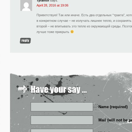
Tyranith
says:
April 28, 2016 at 19:06
Приветствую! Так или иначе. Есть два отдельных “тракта”, ко
в конкретном случае – не излучать лишнее тепло, и сохранят
второй – не впитывать это тепло из окружающей среды. Поэтом
лучше тоже прикрыть
Name (required)
Mail (will not be p