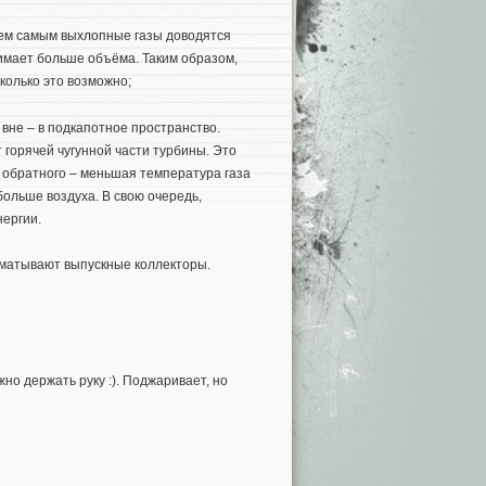
Тем самым выхлопные газы доводятся
нимает больше объёма. Таким образом,
колько это возможно;
вне – в подкапотное пространство.
 горячей чугунной части турбины. Это
 обратного – меньшая температура газа
больше воздуха. В свою очередь,
нергии.
матывают выпускные коллекторы.
но держать руку :). Поджаривает, но